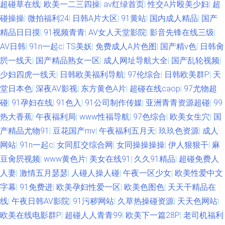
超碰草在线
|
欧美一二三四操
|
av红绿首页
|
性交A片殴美少妇
|
超
碰操操
|
微拍福利24
|
日韩A片大区
|
91黄站
|
国内成人精品
|
国产
精品日日摸
|
91视频青青
|
AV女人天堂影院
|
影音先锋在线三级
|
AV日韩
|
91n一起c
|
TS美妖
|
免费成人A片色图
|
国产精v色
|
日韩肏
屄一线天
|
国产精品熟女一区
|
成人网址导航大全
|
国产乱轮视频
|
少妇四虎一线天
|
日韩欧美福利导航
|
97伦综合
|
日韩欧美群P
|
天
堂日本色
|
深夜AV影视
|
东方黄色A片
|
超碰在线caop
|
97尤物超
碰
|
91孕妇在线
|
91色入
|
91公司制作传媒
|
亚洲青青资源超碰
|
99
热大香蕉
|
午夜福利局
|
www性福导航
|
97色综合
|
欧美女生穴
|
国
产精品尤物91
|
豆花国产mv
|
午夜福利五月天
|
玖玖色资源
|
成人
网站
|
91n一起c
|
女同肛交综合网
|
女同操操操操
|
伊人狠狠干
|
麻
豆肏屄视频
|
www黄色片
|
美女在线91
|
久久91精品
|
超碰免费人
人妻
|
激情五月瑟瑟
|
人碰人操人碰
|
午夜一区少女
|
欧美性爱中文
字幕
|
91免费进
|
欧美孕妇性爱一区
|
欧美色图色
|
天天干精品在
线
|
午夜日韩AV影院
|
91污秽网站
|
久草热操碰资源
|
天天色网站
|
欧美在线电影群P
|
超碰人人青青99
|
欧美下一篇28P
|
老司机福利