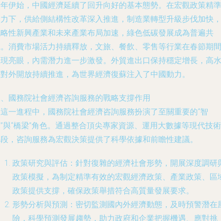
新年伊始，中國經濟延續了回升向好的基本態勢。在宏觀政策精
發力下，供給側結構性改革深入推進，制造業轉型升級步伐加快
戰略性新興產業和未來產業布局加速，綠色低碳發展成為普遍共
識。消費市場活力持續釋放，文旅、餐飲、零售等行業在春節期
表現亮眼，內需潛力進一步激發。外貿進出口保持穩定增長，高
平對外開放持續推進，為世界經濟復蘇注入了中國動力。
二、國務院社會經濟咨詢服務的戰略支撐作用
在這一進程中，國務院社會經濟咨詢服務扮演了至關重要的“智
”與“橋梁”角色。通過整合頂尖專家資源、運用大數據等現代技術
手段，咨詢服務為宏觀決策提供了科學依據和前瞻性建議。
政策研究與評估：針對復雜的經濟社會形勢，開展深度調研
政策模擬，為制定精準有效的宏觀經濟政策、產業政策、區
政策提供支撐，確保政策舉措符合高質量發展要求。
形勢分析與預測：密切監測國內外經濟動態，及時預警潛在
險，科學預測發展趨勢，助力政府和企業把握機遇、應對挑