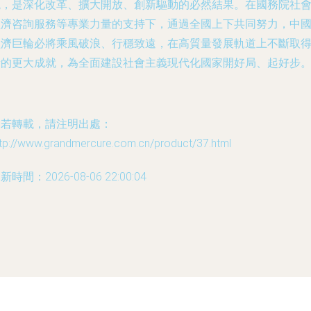
現，是深化改革、擴大開放、創新驅動的必然結果。在國務院社
經濟咨詢服務等專業力量的支持下，通過全國上下共同努力，中
經濟巨輪必將乘風破浪、行穩致遠，在高質量發展軌道上不斷取
新的更大成就，為全面建設社會主義現代化國家開好局、起好步
如若轉載，請注明出處：
ttp://www.grandmercure.com.cn/product/37.html
新時間：2026-08-06 22:00:04