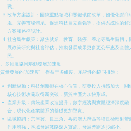
戰。
改革方案設計：圍繞重點領域和關鍵環節改革，如優化營商
境、完善市場體系、促進科技自立自強等，提供系統性的解
方案和路徑設計。
社會民生獻策：聚焦就業、教育、醫療、養老等民生關切，
展政策研究與社會評估，推動發展成果更多更公平惠及全體
民。
三、多維度協同驅動發展加速度
高質量發展的“加速度”，得益于多維度、系統性的協同推進：
創新驅動
：科技創新擺在核心位置，研發投入持續加大，關
核心技術攻關取得新突破，新質生產力加快形成。
產業升級
：傳統產業改造提升，數字經濟與實體經濟深度融
合，現代化產業體系的基礎更加堅實。
區域協調
：京津冀、長三角、粵港澳大灣區等增長極輻射帶
作用增強，區域發展戰略深入實施，發展差距逐步縮小。