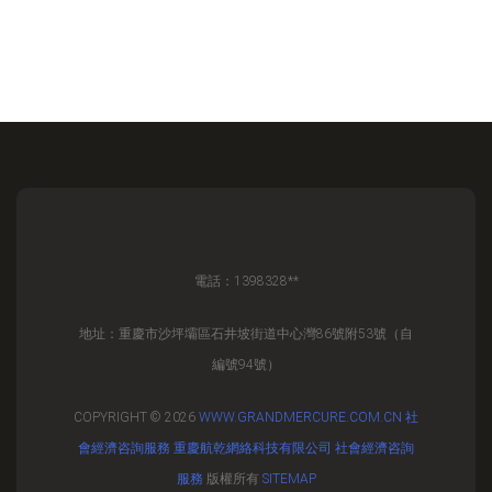
電話：1398328**
地址：重慶市沙坪壩區石井坡街道中心灣86號附53號（自
編號94號）
COPYRIGHT © 2026
WWW.GRANDMERCURE.COM.CN
社
會經濟咨詢服務
重慶航乾網絡科技有限公司
社會經濟咨詢
服務
版權所有
SITEMAP