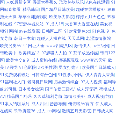
区
|
人妖最新专区
|
香蕉大香蕉久
|
玖玖热玖玖玖
|
A色在线观看
|
91
网站直接看
|
精品韩日
|
国产精品日韩欧美
|
超碰在线播放97
|
狠狠
撸天天操
|
草草亚洲插影院
|
欧美浮力影院
|
婷婷五月天色色
|
99福
利在线
|
97资源神器总站
|
91成人18
|
大香蕉大香蕉在线
|
美女视
频91网站
|
av在线资源
|
日韩区二区
|
91次元黄色pc
|
91色视
|
91色
女导航
|
韩日一本道
|
超碰人人操在线
|
天天草网
|
老湿激情影院
|
欧美另类AV
|
91网址大全
|
www四虎八区
|
激情伊人
|
av三级网
|
日
韩欧美中
|
欧美精品13
|
97超碰人人拍
|
91茄子成品传媒
|
韩日123
区
|
欧美性交a
|
91成人蜜桃在线
|
超碰想玩玩
|
www变态天堂
|
欧
美TV另类
|
91色影院
|
a欧美性爱
|
男女打炮91
|
欧美国产日韩成人
|
91免费观看破处
|
日韩综合色网
|
91性条小网站
|
伊人青青大香蕉
|
91福利社入口
|
老司机日屄网
|
另类激情综合
|
97人人视频
|
福利导
航老司机
|
日本美女操逼
|
国产传媒三级AV
|
成人淫无码
|
蜜桃成人
AV
|
精品国产乱码
|
久久草福利导航
|
激情欧美97
|
成人视频传媒
|
91素人约啪系列
|
成人四区
|
瑟瑟导航
|
俺去啦AV官方
|
伊人成人
在线网
|
玖玖资源36
|
成人sss网站
|
激情五月天影院
|
日韩成人网