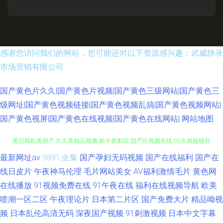
感谢您访问我们的网站，您可能还对以下资源感兴趣：武威静录
市场营销有限公司
国产黄色片久久|国产黄色片视频|国产黄色三级网站|国产黄色三
级网址|国产黄色视频链接|国产黄色视频乱搞|国产黄色视频网站|
国产黄色视屏|国产黄色在线视频|国产黄色在线网站|
网站地图
最新网址av
9891;全集
国产孕妇无码视频
国产在线福利
国产在
51香蕉社区 久久性爱一区二区 豆花视频一区 亚洲精品超碰 2026肏逼网 性
线日皮片
午夜神马伦理
毛片网站美女
AV福利激情毛片
黄色网
爱日韩欧美国产 久久草精品视频 欧午夜影院 国产区视频在线 99久操超碰在
在线播放
91视频免费在线
91午夜在线
福利在线视频导航
欧美
喷潮一区二区
午夜理论片
日本第二片区
国产免费大片
精品呦视
线 免费观看日本 97超碰人妻在线 91视频精品 男人影院女人影院 黄色小片
频
日本乱伦高清无码
深夜国产视频
91刺激视频
日本中文字幕