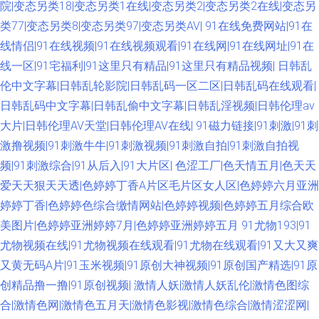
院|变态另类18|变态另类1在线|变态另类2|变态另类2在线|变态另
97 伊人久久免费 香蕉视频app 国产成人 亚洲AV性爱网 国产一二不卡 91黑
类77|变态另类8|变态另类97|变态另类AV|
91在线免费网站|91在
线情侣|91在线视频|91在线视频观看|91在线网|91在线网址|91在
丝视频 AV片区 久草福利资源ai 亚洲伊人1页 不卡久久 成人A级网站 五月婷
线一区|91宅福利|91这里只有精品|91这里只有精品视频|
日韩乱
伦中文字幕|日韩乱轮影院|日韩乱码一区二区|日韩乱码在线观看|
婷色导航 久久狠狠爱 美女超碰在线 大香蕉伊人天堂 综合久久精品在线 91次
日韩乱码中文字幕|日韩乱偷中文字幕|日韩乱淫视频|日韩伦理av
元黄 欧美亚州国产 韩国无吗AV 大香蕉伊人干 日韩另类a片 国产精品狼友社
大片|日韩伦理AV天堂|日韩伦理AV在线|
91磁力链接|91刺激|91刺
激撸视频|91刺激牛牛|91刺激视频|91刺激自拍|91刺激自拍视
久久深夜影院 超碰婷婷色 久久伊人熟女 欧美成人第一页 97人人爽 成人久草
频|91刺激综合|91从后入|91大片区|
色涩工厂|色天情五月|色天天
爱天天狠天天透|色婷婷丁香A片区毛片区女人区|色婷婷六月亚洲
婷婷尤物超碰 www51视频 麻豆吴梦梦视频 亚洲涩涩免费 99大香蕉久久 狼
婷婷丁香|色婷婷色综合缴情网站|色婷婷视频|色婷婷五月综合欧
美图片|色婷婷亚洲婷婷7月|色婷婷亚洲婷婷五月
91尤物193|91
人色大香蕉 久久香蕉草久久 97超碰女人 欧美性爱综合楼 微拍91 人人插91
尤物视频在线|91尤物视频在线观看|91尤物在线观看|91又大又爽
又黄无码A片|91玉米视频|91原创大神视频|91原创国产精选|91原
国产在8p 91cn邎78 日本加勒比av 91大神影音 婷婷偷拍 91看片网站
创精品撸一撸|91原创视频|
激情人妖|激情人妖乱伦|激情色图综
91ncom处女 91美女自慰 天天玩夜夜操 抖阴免费网站 青草五月婷 最新无毒
合|激情色网|激情色五月天|激情色影视|激情色综合|激情涩涩网|