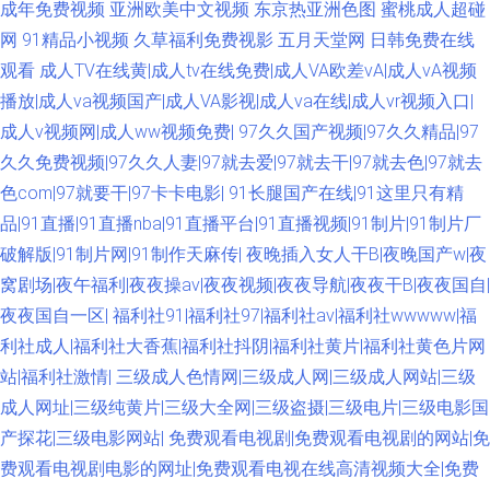
成年免费视频
亚洲欧美中文视频
东京热亚洲色图
蜜桃成人超碰
品爱啪 91爱爱网站 日韩轮理 九九精品8 韩日无码 国产美女在线播放 TS在线
网
91精品小视频
久草福利免费视影
五月天堂网
日韩免费在线
观看
成人TV在线黄|成人tv在线免费|成人VA欧差vA|成人vA视频
日韩电影第二页 免费超碰在线99 久久副利网 日韩另类色图 AV福利网站 91
播放|成人va视频国产|成人VA影视|成人va在线|成人vr视频入口|
成人v视频网|成人ww视频免费|
97久久国产视频|97久久精品|97
社中文字幕 国产午夜福利观看 黄网在线看可下载 色婷婷五月中出 www韩日
久久免费视频|97久久人妻|97就去爱|97就去干|97就去色|97就去
三级 影视先锋操 国产极品另类 亚洲精品无码一区 91爱啪啪 大香蕉色 日韩
色com|97就要干|97卡卡电影|
91长腿国产在线|91这里只有精
品|91直播|91直播nba|91直播平台|91直播视频|91制片|91制片厂
无码网址 a片免费视频网址 久草福利在线观看 欧美综合成人 AV天堂东京热
破解版|91制片网|91制作天麻传|
夜晚插入女人干B|夜晚国产w|夜
窝剧场|夜午福利|夜夜操av|夜夜视频|夜夜导航|夜夜干B|夜夜国自|
欧美色中色影视 亚洲91精品 人人乐人人妻 99热最新地址6 亚洲av网子 91主
夜夜国自一区|
福利社91|福利社97|福利社av|福利社wwwww|福
利社成人|福利社大香蕉|福利社抖阴|福利社黄片|福利社黄色片网
站 欧日无码 欧美性爱做五月天 91在线视 51草逼 亚州综合色网 午夜国产福
站|福利社激情|
三级成人色情网|三级成人网|三级成人网站|三级
利看片 91破解网官网 91在现免费看 91人妻人人操 91传媒在现观看 91性爱
成人网址|三级纯黄片|三级大全网|三级盗摄|三级电片|三级电影国
产探花|三级电影网站|
免费观看电视剧|免费观看电视剧的网站|免
直播 91巨炮永久 中日韩欧美棕合 国产久草免费 AV黄色网址 国产精品电影大
费观看电视剧电影的网址|免费观看电视在线高清视频大全|免费