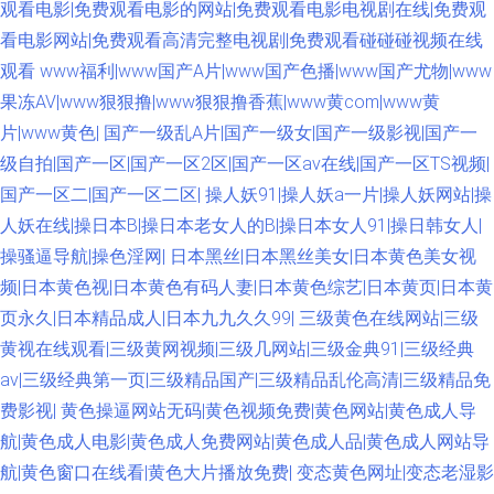
观看电影|免费观看电影的网站|免费观看电影电视剧在线|免费观
全 麻豆吴梦梦视频 亚洲涩涩免费 A片视屏 人妖护士一级A片 超碰欧美成人
看电影网站|免费观看高清完整电视剧|免费观看碰碰碰视频在线
观看
www福利|www国产A片|www国产色播|www国产尤物|www
91迷奸精品 福利导航网 91爱啪 大香蕉依然在线 欧美射精视频 狠狠日天天做
果冻AV|www狠狠撸|www狠狠撸香蕉|www黄com|www黄
片|www黄色|
国产一级乱A片|国产一级女|国产一级影视|国产一
国内福利视频 老司机性AV 51国产原创精品 91视频在线导航 超碰人人擦 国
级自拍|国产一区|国产一区2区|国产一区av在线|国产一区TS视频|
内草逼中文字幕 亚洲黑料区 AV东方无码 国产自偷自拍 在线肛交 91少妇福利
国产一区二|国产一区二区|
操人妖91|操人妖a一片|操人妖网站|操
人妖在线|操日本B|操日本老女人的B|操日本女人91|操日韩女人|
大香蕉五月天婷婷 九九成人伊人 欧美实操视频 抖阴91网址 AV性爱网 91人
操骚逼导航|操色淫网|
日本黑丝|日本黑丝美女|日本黄色美女视
频|日本黄色视|日本黄色有码人妻|日本黄色综艺|日本黄页|日本黄
妻操 欧美日韩夫妻国产 青娱乐99 大香蕉伊人粉红 a片人与兽www 中文字幕
页永久|日本精品成人|日本九九久久99|
三级黄色在线网站|三级
黄视在线观看|三级黄网视频|三级几网站|三级金典91|三级经典
A∨码 男人女人做爱网站 91手机视频 91激情午夜电影 AV伊人大香蕉 三级三
av|三级经典第一页|三级精品国产|三级精品乱伦高清|三级精品免
费影视|
黄色操逼网站无码|黄色视频免费|黄色网站|黄色成人导
级久久香港 AV性爱网 变态另类无码 日本成人电影 极品色色影院 白丝足交
航|黄色成人电影|黄色成人免费网站|黄色成人品|黄色成人网站导
男女操视频网站 一本道综合色色 肏屄网五月天婷婷 午夜剧场老司机 亚洲偷
航|黄色窗口在线看|黄色大片播放免费|
变态黄色网址|变态老湿影