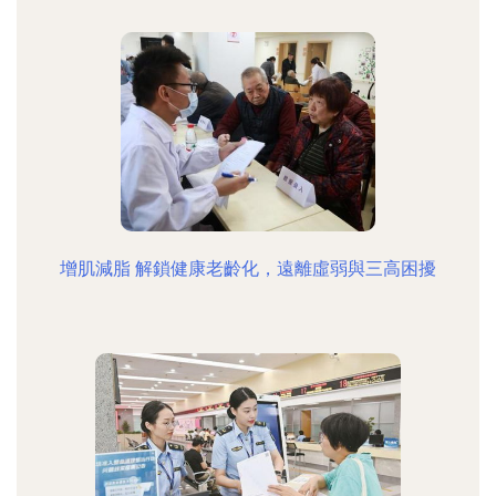
增肌減脂 解鎖健康老齡化，遠離虛弱與三高困擾