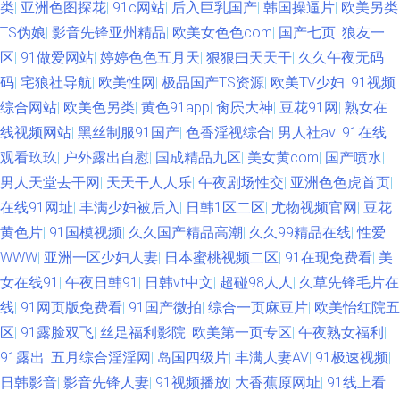
类
|
亚洲色图探花
|
91c网站
|
后入巨乳国产
|
韩国操逼片
|
欧美另类
TS伪娘
|
影音先锋亚州精品
|
欧美女色色com
|
国产七页
|
狼友一
区
|
91做爱网站
|
婷婷色色五月天
|
狠狠曰天天干
|
久久午夜无码
码
|
宅狼社导航
|
欧美性网
|
极品国产TS资源
|
欧美TV少妇
|
91视频
综合网站
|
欧美色另类
|
黄色91app
|
肏屄大神
|
豆花91网
|
熟女在
线视频网站
|
黑丝制服91国产
|
色香淫视综合
|
男人社av
|
91在线
观看玖玖
|
户外露出自慰
|
国成精品九区
|
美女黄com
|
国产喷水
|
男人天堂去干网
|
天天干人人乐
|
午夜剧场性交
|
亚洲色色虎首页
|
在线91网址
|
丰满少妇被后入
|
日韩1区二区
|
尤物视频官网
|
豆花
黄色片
|
91国模视频
|
久久国产精品高潮
|
久久99精品在线
|
性爱
WWW
|
亚洲一区少妇人妻
|
日本蜜桃视频二区
|
91在现免费看
|
美
女在线91
|
午夜日韩91
|
日韩vt中文
|
超碰98人人
|
久草先锋毛片在
线
|
91网页版免费看
|
91国产微拍
|
综合一页麻豆片
|
欧美怡红院五
区
|
91露脸双飞
|
丝足福利影院
|
欧美第一页专区
|
午夜熟女福利
|
91露出
|
五月综合淫淫网
|
岛国四级片
|
丰满人妻AV
|
91极速视频
|
日韩影音
|
影音先锋人妻
|
91视频播放
|
大香蕉原网址
|
91线上看
|