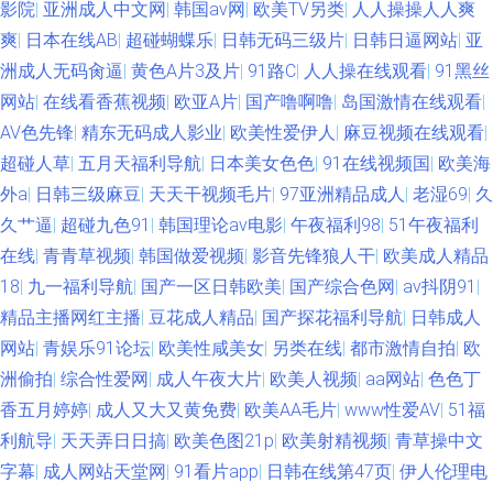
影院
|
亚洲成人中文网
|
韩国av网
|
欧美TV另类
|
人人操操人人爽
爽
|
日本在线AB
|
超碰蝴蝶乐
|
日韩无码三级片
|
日韩日逼网站
|
亚
洲成人无码肏逼
|
黄色A片3及片
|
91路C
|
人人操在线观看
|
91黑丝
网站
|
在线看香蕉视频
|
欧亚A片
|
国产噜啊噜
|
岛国激情在线观看
|
AV色先锋
|
精东无码成人影业
|
欧美性爱伊人
|
麻豆视频在线观看
|
超碰人草
|
五月天福利导航
|
日本美女色色
|
91在线视频国
|
欧美海
外a
|
日韩三级麻豆
|
天天干视频毛片
|
97亚洲精品成人
|
老湿69
|
久
久艹逼
|
超碰九色91
|
韩国理论av电影
|
午夜福利98
|
51午夜福利
在线
|
青青草视频
|
韩国做爱视频
|
影音先锋狼人干
|
欧美成人精品
18
|
九一福利导航
|
国产一区日韩欧美
|
国产综合色网
|
av抖阴91
|
精品主播网红主播
|
豆花成人精品
|
国产探花福利导航
|
日韩成人
网站
|
青娱乐91论坛
|
欧美性咸美女
|
另类在线
|
都市激情自拍
|
欧
洲偷拍
|
综合性爱网
|
成人午夜大片
|
欧美人视频
|
aa网站
|
色色丁
香五月婷婷
|
成人又大又黄免费
|
欧美AA毛片
|
www性爱AV
|
51福
利航导
|
天天弄日日搞
|
欧美色图21p
|
欧美射精视频
|
青草操中文
字幕
|
成人网站天堂网
|
91看片app
|
日韩在线第47页
|
伊人伦理电