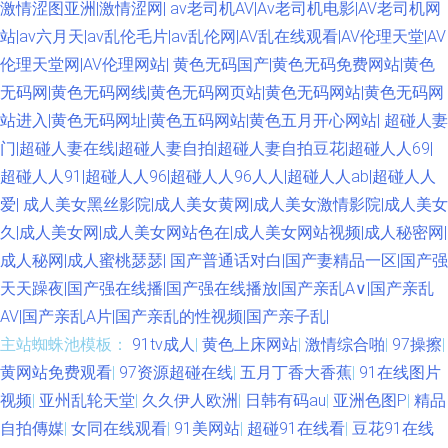
激情涩图亚洲|激情涩网|
av老司机AV|Av老司机电影|AV老司机网
AV网 日本骚女日B 欧美色图另类 日韩色图导航 成人伊人电影 www夜夜 欧洲
站|av六月天|av乱伦毛片|av乱伦网|AV乱在线观看|AV伦理天堂|AV
伦理天堂网|AV伦理网站|
黄色无码国产|黄色无码免费网站|黄色
操b精品 91最新 韩国91短片 欧美孕妇性爱一区 日本特黄视频 国产一线二线
无码网|黄色无码网线|黄色无码网页站|黄色无码网站|黄色无码网
站进入|黄色无码网址|黄色五码网站|黄色五月开心网站|
超碰人妻
91熟妇 久久g热 自慰91 WWW91传媒 岛国成人网 九九福利视频 亚洲五月天
门|超碰人妻在线|超碰人妻自拍|超碰人妻自拍豆花|超碰人人69|
超碰人人91|超碰人人96|超碰人人96人人|超碰人人ab|超碰人人
偷拍 日韩男女 AV福利第一网站 亚洲第一导航 超碰入口 91色精品 欧美人妖
爱|
成人美女黑丝影院|成人美女黄网|成人美女激情影院|成人美女
网址 亚洲瑟瑟瑟 国产欧美日韩另类 AV综合影院 萌白酱一线天白丝 另类欧美
久|成人美女网|成人美女网站色在|成人美女网站视频|成人秘密网|
成人秘网|成人蜜桃瑟瑟|
国产普通话对白|国产妻精品一区|国产强
国精品伦区 视频网站18污 激情五月欧美 天天干天操 大香蕉57 国产一区2区
天天躁夜|国产强在线播|国产强在线播放|国产亲乱A∨|国产亲乱
AV|国产亲乱A片|国产亲乱的性视频|国产亲子乱|
不卡 另类亚洲专区 久久国在 91熟妇探花 午夜性交片 亚洲超碰在线 亚洲综
主站蜘蛛池模板：
91tv成人
|
黄色上床网站
|
激情综合啪
|
97操擦
|
黄网站免费观看
|
97资源超碰在线
|
五月丁香大香蕉
|
91在线图片
合变态另类 91群交 超碰在视 欧美人妖屄 后入jk 久久精色欲 91超碰成人 五
视频
|
亚州乱轮天堂
|
久久伊人欧洲
|
日韩有码au
|
亚洲色图P
|
精品
月婷婷WW 色综欧美 91最新视频 狠狠干狠狠艹狠狠 激情视频免费看 天天干
自拍傳媒
|
女同在线观看
|
91美网站
|
超碰91在线看
|
豆花91在线