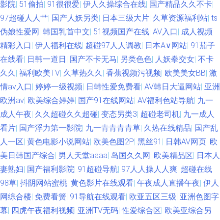
影院
|
51偷拍
|
91很很爱
|
伊人久操综合在线
|
国产精品久久不卡
|
97超碰人人艹
|
国产人妖另类
|
日本三级大片
|
久草资源福利站
|
ts
伪娘性爱网
|
韩国乳首中文
|
51视频国产在线
|
AV入口
|
成人视频
精彩入口
|
伊人福利在线
|
超碰97人人调教
|
日本A∨网站
|
91茄子
在线看
|
日韩一道日
|
国产不卡无马
|
另类色色
|
人妖拳交女
|
不卡
久久
|
福利欧美TV
|
久草热久久
|
香蕉视频污视频
|
欧美美女BB
|
激
情av入口
|
婷婷一级视频
|
日韩性爱免费看
|
AV韩日大逼网站
|
亚洲
欧洲av
|
欧美综合婷婷
|
国产91在线网站
|
AV福利色站导航
|
九一
成人午夜
|
久久超碰久久超碰
|
变态另类3
|
超碰老司机
|
九一成人
看片
|
国产浮力第一影院
|
九一青青青青草
|
久热在线精品
|
国产乱
人一区
|
黄色电影小说网站
|
欧美色图2P
|
黑丝91
|
日韩AV网页
|
欧
美日韩国产综合
|
男人天堂aaaa
|
岛国久久网
|
欧美精品区
|
日本人
妻熟妇
|
国产福利影院
|
91超碰导航
|
97人人操人人爽
|
超碰在线
98草
|
抖阴网站蜜桃
|
黄色影片在线观看
|
午夜成人直播午夜
|
伊人
网综合楼
|
免费看簧
|
91导航在线观看
|
欧亚五区三级
|
亚洲色图字
幕
|
四虎午夜福利视频
|
亚洲TV无码
|
性爱综合区
|
欧美亚综合另