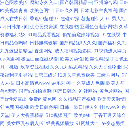
洲色图欧美
|
91网站永久入口
|
国产韩国精品一
|
亚州综合幕
|
日韩
欧美视频青青
|
欧美色图21
|
日韩久久网
|
日本电影午夜福利
|
国产
成人在线日韩
|
香蕉99超碰97
|
超碰92探花
|
超碰伊人97
|
男人社
av
|
日韩第3页
|
变态另类资源
|
在线超碰
|
亚洲色色电影网站
|
久草
资源福利站3
|
91精品观看视频
|
偷拍偷窥婷婷视频
|
91在线视
|
中
日精品色哟哟
|
日韩無碼破解
|
国产精品伊人久久
|
国产福利久久
|
九九这里是精品
|
香焦网站
|
成人福利视频影院
|
91视频进入网页
|
aa操逼网
|
极品白丝在线观看
|
欧美另类性
|
欧美性精品
|
丁香色五
月手机版
|
玖草资源在线
|
久久九九热思精品
|
久久大香蕉物业
|
深
夜福利院引导站
|
日韩三级片123
|
久草免费欧美
|
三级片网片
|
97
人人插
|
日本高清色www
|
av系列网址
|
久草成人色播
|
欧美人与
兽A无码
|
国产av自拍资源
|
国产日韩久
|
91社网站
|
黄色片网站
|
国
产ts性爱露出
|
免费的黄色网
|
久久精品国产视频
|
欧美天天激情
|
91免费国视频
|
欧美日韩色图
|
日韩一道日
|
伊人91社
|
www91色
天堂
|
伊人大香蕉精品
|
51c视频国产
|
欧美setu
|
丁香五月天综合
网
|
美女巨乳被后入
|
91经典视频播放
|
91网址大全
|
av变态另类