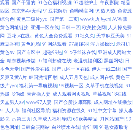
观看
|
国产干逼的
|
91色色福利视频
|
97超碰护士
|
午夜影院
|
精品
网址 白丝自慰网站91 四虎色播 亚洲涩涩爱 香蕉视频官网 俺来也色色 性爱
四区
|
东京热AV无码
|
91豆花解析
|
色呦呦官网
|
99热99热
|
色资源
综合色
|
黄色三级片yyc
|
国产第一二页
|
www九九热cn
|
AV香蕉
|
久久 91传媒熊猫 avbt亚洲 草莓视频宝儿 国产屁屁第一页 精品玖玖 欧美性福
黄色网址链接
|
亚洲一区在线
|
日韩一区
|
欧美性交网
|
人人操免费
网
|
豆花tv在线a
|
黄色大全免费观看
|
91社久久
|
天堂麻豆天美
|
91
利一区 三级无码网站 亚洲探花在线观看 91软件网战试看 极品偷拍网 亚洲三
麻豆香蕉
|
黄色剧场
|
91网站观看
|
97超碰碰
|
浮力操操比
|
老司机
黄色av
|
国产专区中
|
超碰99热
|
91c仔丝袜在线
|
亚洲成人网站大
级理论 成人午夜精品 欧美性交另尖 俺去也伦理 亚洲福利导航大全 国产精品
全
|
精东视频传媒
|
97福利超碰在线
|
老湿机福利区
|
黑丝网站
|
日
第二页 国产精品久久码一 人人乐人人妻 在线播放91视频 国产深福利 美女漏
本色天堂
|
国产性爱在线
|
国产九区一区在线
|
伊人一线二线
|
国产
又爽又黄A片
|
韩国激情四射
|
成人五月天色
|
成人网在线
|
黄色三
逼视频 国产精品1区2区 www男人天堂 第一福利在线导航 狼友社区 欧洲综
级片yyc
|
福利第一导航视频
|
99视频一区
|
久草手机在线视频
|
91
热爆TS伪娘
|
青青操人妻
|
成人观看网页视频
|
草莓视频18在线
|
合色网 欧美在线cn 白丝喷水喷浆 国产在线91网站 欧美性爱第九页
天堂男人av
|
www97人妻
|
国产会所技师高跟
|
成人网址在线播放
|
91人人草
|
福利社区导航
|
福利资源在线久
|
91社中文字幕
|
操人妻
影院
|
av第三页
|
久草成人福利导航
|
69欧美精品
|
91网站国产
|
99
色色网址
|
日韩肏屄网站
|
白丝喷水在线
|
肏91网
|
91熟女露脸专