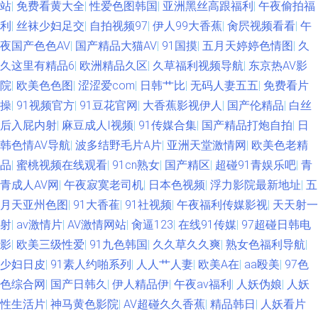
站
|
免费看黄大全
|
性爱色图韩国
|
亚洲黑丝高跟福利
|
午夜偷拍福
利
|
丝袜少妇足交
|
自拍视频97
|
伊人99大香蕉
|
肏屄视频看看
|
午
夜国产色色AV
|
国产精品大猫AV
|
91国摸
|
五月天婷婷色情图
|
久
久这里有精品6
|
欧洲精品久区
|
久草福利视频导航
|
东京热AV影
院
|
欧美色色图
|
涩涩爱com
|
日韩艹比
|
无码人妻五五
|
免费看片
操
|
91视频官方
|
91豆花官网
|
大香蕉影视伊人
|
国产伦精品
|
白丝
后入屁内射
|
麻豆成人I视频
|
91传媒合集
|
国产精品打炮自拍
|
日
韩色情AV导航
|
波多结野毛片A片
|
亚洲天堂激情网
|
欧美色老精
品
|
蜜桃视频在线观看
|
91cn熟女
|
国产精区
|
超碰91青娱乐吧
|
青
青成人AV网
|
午夜寂寞老司机
|
日本色视频
|
浮力影院最新地址
|
五
月天亚州色图
|
91大香萑
|
91社视频
|
午夜福利传媒影视
|
天天射一
射
|
av激情片
|
AV激情网站
|
肏逼123
|
在线91传媒
|
97超碰日韩电
影
|
欧美三级性爱
|
91九色韩国
|
久久草久久爽
|
熟女色福利导航
|
少妇日皮
|
91素人约啪系列
|
人人艹人妻
|
欧美A在
|
aa殴美
|
97色
色综合网
|
国产日韩久
|
伊人精品伊
|
午夜av福利
|
人妖伪娘
|
人妖
性生活片
|
神马黄色影院
|
AV超碰久久香蕉
|
精品韩日
|
人妖看片