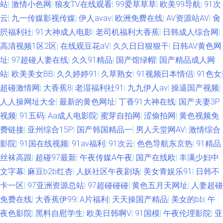
站
|
激情小色网
|
狼友TV在线观看
|
99爱草草草
|
欧美99导航
|
91次
云
|
九一传媒影视传媒
|
伊人avav
|
欧洲免费在线
|
AV资源站AV
|
肏
屄福利社
|
91大神成人电影
|
老司机福利大香蕉
|
日韩成人综合网
|
高清视频1区2区
|
在线观豆花aV
|
久久日日狠狠干
|
日韩AV黄色网
址
|
97超碰人妻在线
|
久久91精品
|
国产馆绿帽
|
国产精品成人网
站
|
欧美美女BB
|
久久婷婷91
|
久草熟女
|
91视频日本情侣
|
91色女
|
超碰激情网
|
大香蕉8
|
老湿福利社91
|
九九伊人av
|
操逼国产视频
|
人人操网址大全
|
最新的黄色网址
|
丁香91大神在线
|
国产夫妻3P
视频
|
91五码
|
Aa成人电影院
|
蜜芽自拍网
|
涩偷拍网
|
黄色视频免
费链接
|
亚州综合15P
|
国产韩国精品一
|
男人天堂网AV
|
激情综合
影院
|
91国在线视频
|
91av福利
|
91次云
|
色色导航东京热
|
91精品
丝袜高跟
|
超碰97最新
|
午夜传媒A午夜
|
国产在线欧
|
丰满少妇中
文字幕
|
麻豆b2b红杏
|
人妖社区午夜剧场
|
美女青娱乐91
|
日韩不
卡一区
|
97亚洲资源总站
|
97超碰碰碰
|
黄色五月天网址
|
人妻超碰
免费在线
|
大香蕉伊99
|
A片福利
|
天天操国产精品
|
美女的bb
|
午
夜色影院
|
黑料自慰学生
|
欧美日韩啊V
|
91国模
|
午夜伦理影院
|
亚