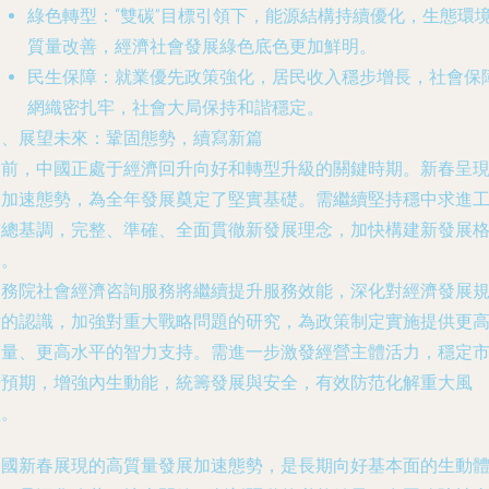
綠色轉型
：“雙碳”目標引領下，能源結構持續優化，生態環
質量改善，經濟社會發展綠色底色更加鮮明。
民生保障
：就業優先政策強化，居民收入穩步增長，社會保
網織密扎牢，社會大局保持和諧穩定。
四、展望未來：鞏固態勢，續寫新篇
當前，中國正處于經濟回升向好和轉型升級的關鍵時期。新春呈
的加速態勢，為全年發展奠定了堅實基礎。需繼續堅持穩中求進
作總基調，完整、準確、全面貫徹新發展理念，加快構建新發展
局。
國務院社會經濟咨詢服務將繼續提升服務效能，深化對經濟發展
律的認識，加強對重大戰略問題的研究，為政策制定實施提供更
質量、更高水平的智力支持。需進一步激發經營主體活力，穩定
場預期，增強內生動能，統籌發展與安全，有效防范化解重大風
險。
中國新春展現的高質量發展加速態勢，是長期向好基本面的生動