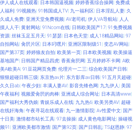
伊人成人在线观看
|
日本韩国逼视频
|
婷婷香蕉综合操网
|
免费成
人福利
|
99视频热
|
91韩国成人TV
|
九一福利区
|
日本淫乱人妻
|
久
久成人免费
|
亚洲天堂免费视频
|
AV老司机
|
伊人VA导航站
|
人人
摸人人干
|
黄射网站
|
91Ncom在线
|
日韩欧美国产17
|
91免费视频
资源
|
丝袜玉足五月天
|
91瑟瑟
|
日本色天堂
|
成人18精品网站
|
97
自拍网站
|
肏屄片区
|
日本叼嘿片
|
亚洲区限制级51
|
变态AV网站
|
国产第37页
|
婷婷狼友自拍
|
欧美第一页
|
日本欧美视频
|
欧美操逼
基地国产
|
日韩国产精品四虎
|
香蕉肏屄网
|
五月婷婷不卡网
|
A欧
美A欧美A
|
91豆花网页免费
|
伦理片一二三
|
综合欧美国产日韩
|
狠狠超碰日韩三级
|
东京热av片
|
东方影库av日韩
|
91五月天超碰
|
久久日ab
|
午夜少妇
|
丰满人妻AV
|
影音先锋色网
|
九九伊人
|
美国
午夜福利
|
视频爱肏屄的肉棒
|
亚洲成人综合网址
|
日本高清www
|
国产福利大秀伪娘
|
青娱乐成人在线
|
九九热6
|
欧美另类AV
|
超碰
在线奸海角
|
午夜寻花在线观看
|
九一激情影院
|
Av性爱中文
|
国产
十日美
|
激情都市站长工具
|
97去操操
|
成人黄色电影网址
|
操碰视
频91
|
亚洲欧美都市激情
|
国产第92页
|
国产日韩乱
|
TS赵恩静
|
97