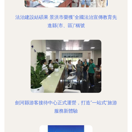
法治建設結碩果 景洪市榮獲“全國法治宣傳教育先
進縣(市、區)”稱號
劍河縣游客接待中心正式運營，打造“一站式”旅游
服務新體驗