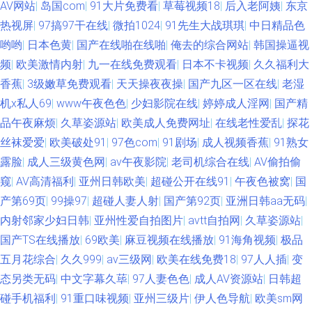
AV网站
|
岛国com
|
91大片免费看
|
草莓视频18
|
后入老阿姨
|
东京
热视屏
|
97搞97干在线
|
微拍1024
|
91先生大战琪琪
|
中日精品色
哟哟
|
日本色黄
|
国产在线啪在线啪
|
俺去的综合网站
|
韩国操逼视
频
|
欧美激情内射
|
九一在线免费观看
|
日本不卡视频
|
久久福利大
香蕉
|
3级嫩草免费观看
|
天天操夜夜操
|
国产九区一区在线
|
老湿
机x私人69
|
www午夜色色
|
少妇影院在线
|
婷婷成人淫网
|
国产精
品午夜麻烦
|
久草姿源站
|
欧美成人免费网址
|
在线老性爱乱
|
探花
丝袜爱爱
|
欧美破处91
|
97色com
|
91剧场
|
成人视频香蕉
|
91熟女
露脸
|
成人三级黄色网
|
av午夜影院
|
老司机综合在线
|
AV偷拍偷
窥
|
AV高清福利
|
亚州日韩欧美
|
超碰公开在线91
|
午夜色被窝
|
国
产第69页
|
99操97
|
超碰人妻人射
|
国产第92页
|
亚洲日韩aa无码
|
内射邻家少妇日韩
|
亚州性爱自拍图片
|
avtt自拍网
|
久草姿源站
|
国产TS在线播放
|
69欧美
|
麻豆视频在线播放
|
91海角视频
|
极品
五月花综合
|
久久999
|
av三级网
|
欧美在线免费18
|
97人人插
|
变
态另类无码
|
中文字幕久荜
|
97人妻色色
|
成人AV资源站
|
日韩超
碰手机福利
|
91重口味视频
|
亚州三级片
|
伊人色导航
|
欧美sm网